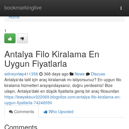
Home
bookmarkinglive
Togg
navi
Home
1
Antalya Filo Kiralama En
Uygun Fiyatlarla
sidneyviwp411358
368 days ago
News
Discuss
Antalya'da tatil için araç kiralamak mı istiyorsunuz? En uygun filo
kiralama hizmetleri arayışındaysanız, doğru yerdesiniz! Bize
ulaşın, Antalya'daki en düşük fiyatlarla geniş bir araç filosundan
https://lewyskeuv322069.blogolize.com/antalya-filo-kiralama-en-
uygun-fiyatlarla-74246550
Comments
Who Upvoted
Comments