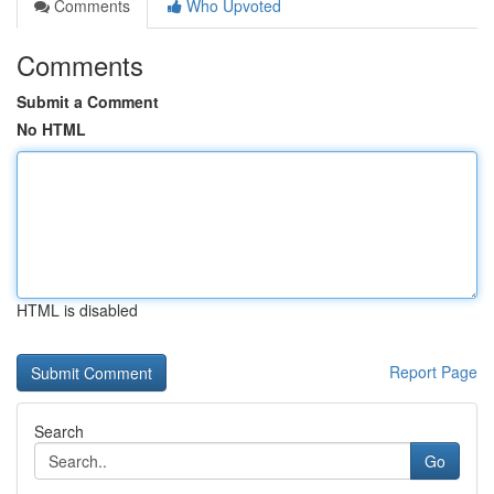
Comments
Who Upvoted
Comments
Submit a Comment
No HTML
HTML is disabled
Report Page
Search
Go