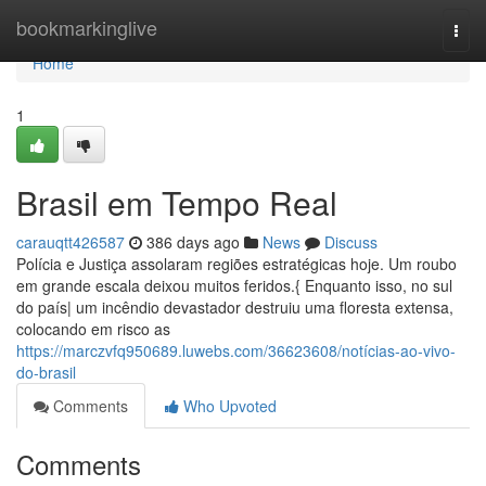
Home
bookmarkinglive
Togg
navi
Home
1
Brasil em Tempo Real
carauqtt426587
386 days ago
News
Discuss
Polícia e Justiça assolaram regiões estratégicas hoje. Um roubo
em grande escala deixou muitos feridos.{ Enquanto isso, no sul
do país| um incêndio devastador destruiu uma floresta extensa,
colocando em risco as
https://marczvfq950689.luwebs.com/36623608/notícias-ao-vivo-
do-brasil
Comments
Who Upvoted
Comments