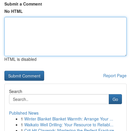
Submit a Comment
No HTML
HTML is disabled
Report Page
Search
Go
Published News
1
Winter Blanket Blanket Warmth: Arrange Your ...
1
Waikato Well Drilling: Your Resource to Reliabl...
1
Crit Hit Claywork: Mastering the Perfect Fracture