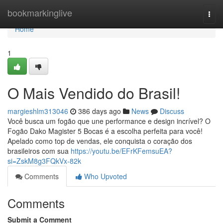
Home
bookmarkinglive
Togg
navi
Home
1
O Mais Vendido do Brasil!
margieshlm313046
386 days ago
News
Discuss
Você busca um fogão que une performance e design incrível? O
Fogão Dako Magister 5 Bocas é a escolha perfeita para você!
Apelado como top de vendas, ele conquista o coração dos
brasileiros com sua
https://youtu.be/EFrKFemsuEA?
si=ZskM8g3FQkVx-82k
Comments
Who Upvoted
Comments
Submit a Comment