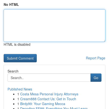
No HTML
HTML is disabled
Report Page
Search
Go
Published News
1
Costa Mesa Personal Injury Attorneys
1
Cream888 Contact Us: Get in Touch
1
Birdy99: Your Gaming Mecca
1
Decoding EE88: Everything You Must Learn