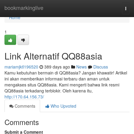
Home
bookmarkinglive
Togg
navi
Home
1
Link Alternatif QQ88asia
mariamjktl196520
389 days ago
News
Discuss
Kamu kebutuhan bermain di QQ88asia? Jangan khawatir! Artikel
ini akan memberikan informasi terbaru dan aman untuk
mengakses situs QQ88asia. Kami mengerti bahwa link resmi
QQ88asia terkadang terblokir. Oleh karena itu,
http://170.64.156.73/
Comments
Who Upvoted
Comments
Submit a Comment