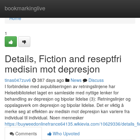
Home
bookmarkinglive
Home
1
Details, Fiction and reseptfri
medisin mot depresjon
tinas047zuv6
387 days ago
News
Discuss
I forbindelse med avpubliseringen av retningslinjene har
Helsebiblioteket laget en samleside med nyttige lenker for
behandling av depresjon og bipolar lidelse (3): Retningslinjer og
oppslagsverk om depresjon og bipolar lidelse. Det er viktig å
merke seg at effekten av medisin mot depresjon kan variere fra
individual til individual. Noen mennesker
https://buyweedonlinefrance64135.wikievia.com/10629336/details_f
Comments
Who Upvoted