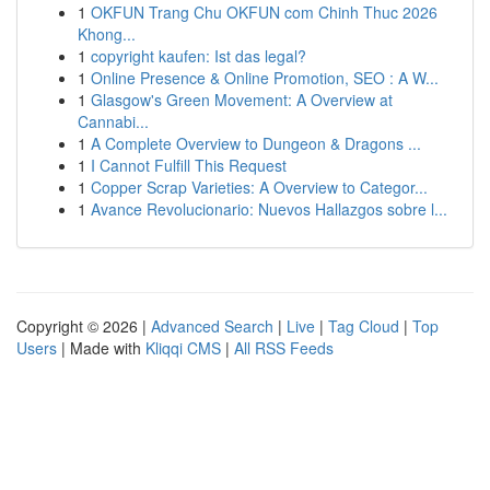
1
OKFUN Trang Chu OKFUN com Chinh Thuc 2026
Khong...
1
copyright kaufen: Ist das legal?
1
Online Presence & Online Promotion, SEO : A W...
1
Glasgow's Green Movement: A Overview at
Cannabi...
1
A Complete Overview to Dungeon & Dragons ...
1
I Cannot Fulfill This Request
1
Copper Scrap Varieties: A Overview to Categor...
1
Avance Revolucionario: Nuevos Hallazgos sobre l...
Copyright © 2026 |
Advanced Search
|
Live
|
Tag Cloud
|
Top
Users
| Made with
Kliqqi CMS
|
All RSS Feeds