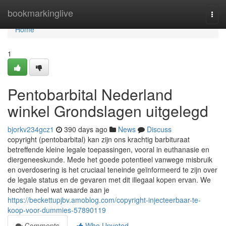
Home
bookmarkinglive
Togg
navi
Home
1
Pentobarbital Nederland
winkel Grondslagen uitgelegd
bjorkv234gcz1
390 days ago
News
Discuss
copyright (pentobarbital) kan zijn ons krachtig barbituraat
betreffende kleine legale toepassingen, vooral in euthanasie en
diergeneeskunde. Mede het goede potentieel vanwege misbruik
en overdosering is het cruciaal teneinde geïnformeerd te zijn over
de legale status en de gevaren met dit illegaal kopen ervan. We
hechten heel wat waarde aan je
https://beckettupjbv.amoblog.com/copyright-injecteerbaar-te-
koop-voor-dummies-57890119
Comments
Who Upvoted