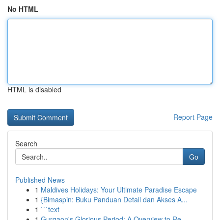
No HTML
HTML is disabled
Report Page
Search
Go
Published News
1
Maldives Holidays: Your Ultimate Paradise Escape
1
{Bimaspin: Buku Panduan Detail dan Akses A...
1
```text
1
Gurgaon's Glorious Period: A Overview to Re...