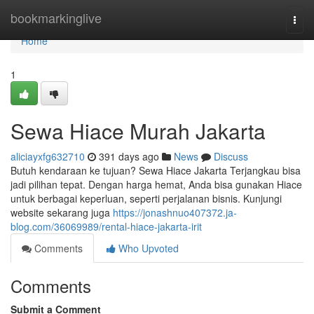
Home
bookmarkinglive
Togg
navi
Home
1
Sewa Hiace Murah Jakarta
aliciayxfg632710
391 days ago
News
Discuss
Butuh kendaraan ke tujuan? Sewa Hiace Jakarta Terjangkau bisa
jadi pilihan tepat. Dengan harga hemat, Anda bisa gunakan Hiace
untuk berbagai keperluan, seperti perjalanan bisnis. Kunjungi
website sekarang juga
https://jonashnuo407372.ja-
blog.com/36069989/rental-hiace-jakarta-irit
Comments
Who Upvoted
Comments
Submit a Comment