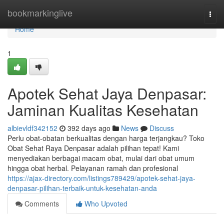
Home
bookmarkinglive
Togg
navi
Home
1
Apotek Sehat Jaya Denpasar:
Jaminan Kualitas Kesehatan
albievldf342152
392 days ago
News
Discuss
Perlu obat-obatan berkualitas dengan harga terjangkau? Toko
Obat Sehat Raya Denpasar adalah pilihan tepat! Kami
menyediakan berbagai macam obat, mulai dari obat umum
hingga obat herbal. Pelayanan ramah dan profesional
https://ajax-directory.com/listings789429/apotek-sehat-jaya-
denpasar-pilihan-terbaik-untuk-kesehatan-anda
Comments
Who Upvoted