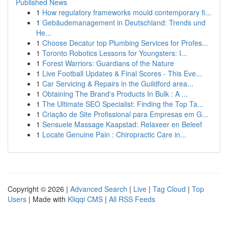
Published News
1
How regulatory frameworks mould contemporary fi...
1
Gebäudemanagement in Deutschland: Trends und
He...
1
Choose Decatur top Plumbing Services for Profes...
1
Toronto Robotics Lessons for Youngsters: I...
1
Forest Warriors: Guardians of the Nature
1
Live Football Updates & Final Scores - This Eve...
1
Car Servicing & Repairs in the Guildford area...
1
Obtaining The Brand's Products In Bulk : A ...
1
The Ultimate SEO Specialist: Finding the Top Ta...
1
Criação de Site Profissional para Empresas em G...
1
Sensuele Massage Kaapstad: Relaxeer en Beleef
1
Locate Genuine Pain : Chiropractic Care in...
Copyright © 2026 |
Advanced Search
|
Live
|
Tag Cloud
|
Top
Users
| Made with
Kliqqi CMS
|
All RSS Feeds