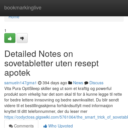
Home
bookmarkinglive
Home
1
Detailed Notes on
sovetabletter uten resept
apotek
samueln147gma1
394 days ago
News
Discuss
Vita Pura OptiSleep skiller seg ut som et kraftig og powerful
produkt som virkelig har det som skal til for å kunne legge til rette
for bedre lettere innsovning og bedre søvnkvalitet. Du blir sendt
videre til et bestillingsskjema forhåndsutfylt med informasjon
knyttet til ditt telefonnummer, der du leser mer
https://codyctoss.gigswiki.com/5761064/the_smart_trick_of_soveta
Comments
Who Upvoted