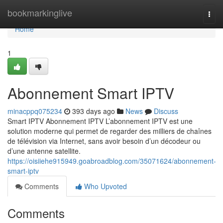
Home
bookmarkinglive
Togg
navi
Home
1
Abonnement Smart IPTV
minacppq075234
393 days ago
News
Discuss
Smart IPTV Abonnement IPTV L’abonnement IPTV est une
solution moderne qui permet de regarder des milliers de chaînes
de télévision via Internet, sans avoir besoin d’un décodeur ou
d’une antenne satellite.
https://oisiiehe915949.goabroadblog.com/35071624/abonnement-
smart-iptv
Comments
Who Upvoted
Comments