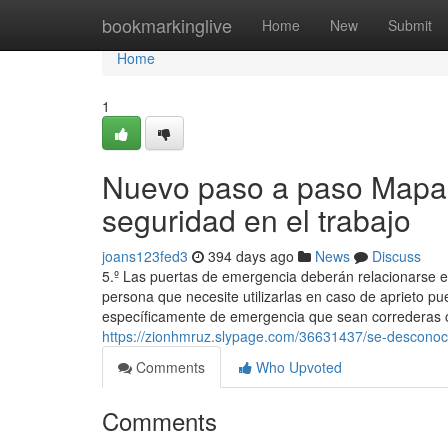
Home
bookmarkinglive
Home
New
Submit
Home
1
Nuevo paso a paso Mapa e
seguridad en el trabajo
joans123fed3
394 days ago
News
Discuss
5.º Las puertas de emergencia deberán relacionarse en
persona que necesite utilizarlas en caso de aprieto pu
específicamente de emergencia que sean correderas o 
https://zionhmruz.slypage.com/36631437/se-desconoce
Comments
Who Upvoted
Comments