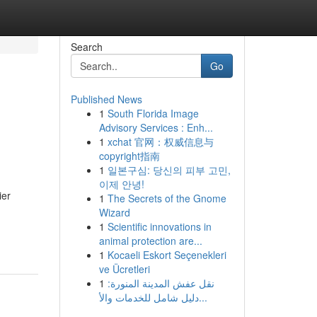
Search
Go
Published News
1
South Florida Image
Advisory Services : Enh...
1
xchat 官网：权威信息与
copyright指南
1
일본구심: 당신의 피부 고민,
이제 안녕!
ier
1
The Secrets of the Gnome
Wizard
1
Scientific innovations in
animal protection are...
1
Kocaeli Eskort Seçenekleri
ve Ücretleri
1
نقل عفش المدينة المنورة:
دليل شامل للخدمات والأ...