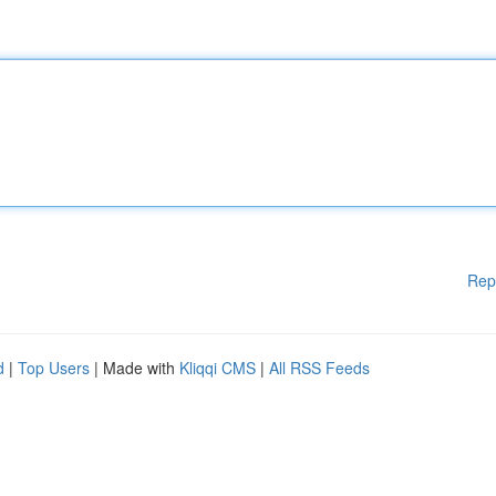
Rep
d
|
Top Users
| Made with
Kliqqi CMS
|
All RSS Feeds