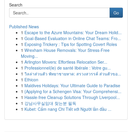
Search
Go
Published News
1
Escape to the Azure Mountains: Your Dream Holid...
1
Goal-Based Evaluation in Online Chat Teams: Fro...
1
Exposing Trickery : Tips for Spotting Covert Roles
1
Wrexham House Removals: Your Stress-Free
Moving...
1
Arlington Movers: Effortless Relocation Ser...
1
Professionnel(le) de santé libérale : Votre gu...
1
วิลล่าส่วนตัว พัทยาชายหาด: สรวงสวรรค์ ส่วนตัวขอ...
1
Ethicon
1
Maldives Holidays: Your Ultimate Guide to Paradise
1
{Applying for a Schengen Visa: Your Comprehensi...
1
Hassle-free Cleanup Solutions Through Liverpool...
1
강남사무실임대 찾는분 필독
1
Kubet: Cẩm nang Chi Tiết với Người lần đầu ...