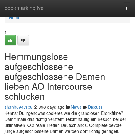
Home
bookmarkinglive
Togg
navi
Home
1
Hemmungslose
aufgeschlossene
aufgeschlossene Damen
lieben AO Intercourse
schlucken
shanh094ysb8
396 days ago
News
Discuss
Kennst Du irgendwas cooleres wie die grandiosen Erotikfilme?
Damit male das richtig versteht, reicht häufig ein Besuch bei der
ultimativen XXX reale Treffen Deutschlands. Complete devote
junge aufgeschlossene Damen werden dort richtig genagelt.