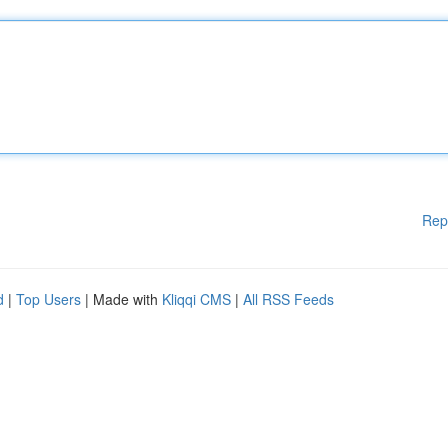
Rep
d
|
Top Users
| Made with
Kliqqi CMS
|
All RSS Feeds