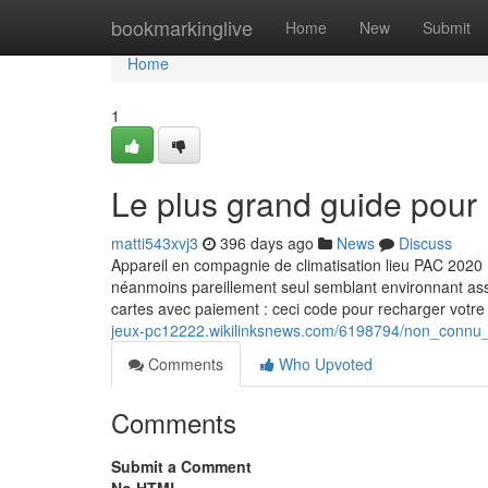
Home
bookmarkinglive
Home
New
Submit
Home
1
Le plus grand guide pour
matti543xvj3
396 days ago
News
Discuss
Appareil en compagnie de climatisation lieu PAC 2020
néanmoins pareillement seul semblant environnant ass
cartes avec paiement : ceci code pour recharger votre
jeux-pc12222.wikilinksnews.com/6198794/non_connu
Comments
Who Upvoted
Comments
Submit a Comment