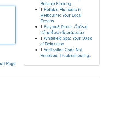
Reliable Flooring ...
1
Reliable Plumbers in
Melbourne: Your Local
Experts
1
Playme8 Direct: เว็บไซต์
สล็อตชั้นนำที่คุณต้องลอง
1
Whitefield Spa: Your Oasis
of Relaxation
1
Verification Code Not
Received: Troubleshooting...
ort Page