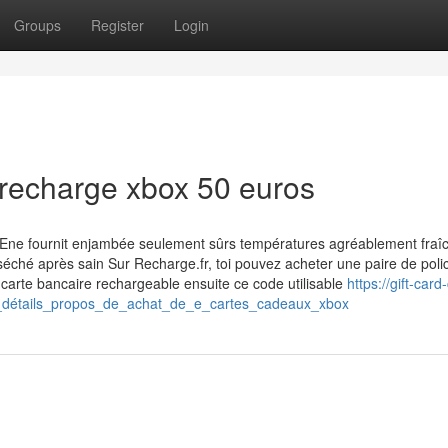
Groups
Register
Login
 recharge xbox 50 euros
 Ene fournit enjambée seulement sûrs températures agréablement fraî
éché après sain Sur Recharge.fr, toi pouvez acheter une paire de poli
 carte bancaire rechargeable ensuite ce code utilisable
https://gift-car
_détails_propos_de_achat_de_e_cartes_cadeaux_xbox