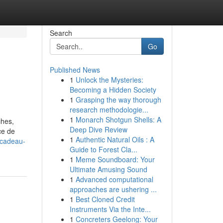
Search
Go
Published News
1
Unlock the Mysteries:
Becoming a Hidden Society
1
Grasping the way thorough
research methodologie...
1
Monarch Shotgun Shells: A
ches,
Deep Dive Review
ce de
1
Authentic Natural Oils : A
d-cadeau-
Guide to Forest Cla...
1
Meme Soundboard: Your
Ultimate Amusing Sound
1
Advanced computational
approaches are ushering ...
1
Best Cloned Credit
Instruments Via the Inte...
1
Concreters Geelong: Your