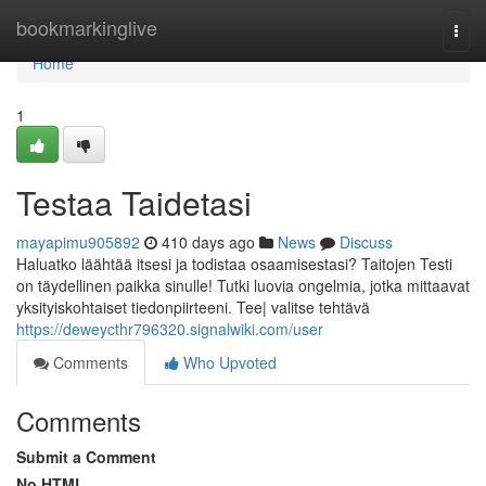
Home
bookmarkinglive
Togg
navi
Home
1
Testaa Taidetasi
mayapimu905892
410 days ago
News
Discuss
Haluatko läähtää itsesi ja todistaa osaamisestasi? Taitojen Testi
on täydellinen paikka sinulle! Tutki luovia ongelmia, jotka mittaavat
yksityiskohtaiset tiedonpiirteeni. Tee| valitse tehtävä
https://deweycthr796320.signalwiki.com/user
Comments
Who Upvoted
Comments
Submit a Comment
No HTML