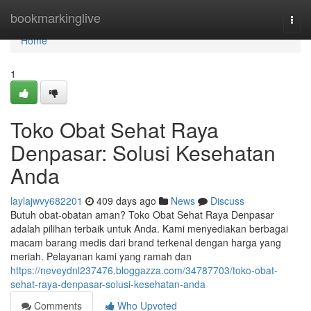
Home
bookmarkinglive
Togg
navi
Home
1
Toko Obat Sehat Raya
Denpasar: Solusi Kesehatan
Anda
laylajwvy682201
409 days ago
News
Discuss
Butuh obat-obatan aman? Toko Obat Sehat Raya Denpasar
adalah pilihan terbaik untuk Anda. Kami menyediakan berbagai
macam barang medis dari brand terkenal dengan harga yang
meriah. Pelayanan kami yang ramah dan
https://neveydnl237476.bloggazza.com/34787703/toko-obat-
sehat-raya-denpasar-solusi-kesehatan-anda
Comments
Who Upvoted