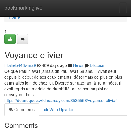
Home
bookmarkinglive
Togg
navi
Home
1
Voyance olivier
hilaireb443wma9
409 days ago
News
Discuss
Ce que Paul n’avait jamais dit Paul avait 58 ans. Il vivait seul
depuis le début de ses deux enfants, désormais de plus en plus
et installés loin de chez lui. Divorcé sur attenant à 10 années, il
avait repris un modèle de durabilité, entre son emploi de
convoyant dans
https://deanuqeqc.wikihearsay.com/3535556/voyance_olivier
Comments
Who Upvoted
Comments