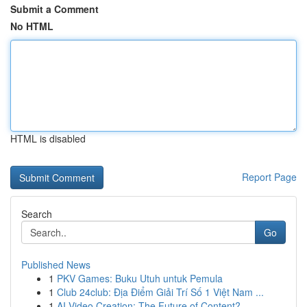
Submit a Comment
No HTML
HTML is disabled
Report Page
Search
Go
Published News
1
PKV Games: Buku Utuh untuk Pemula
1
Club 24club: Địa Điểm Giải Trí Số 1 Việt Nam ...
1
AI Video Creation: The Future of Content?