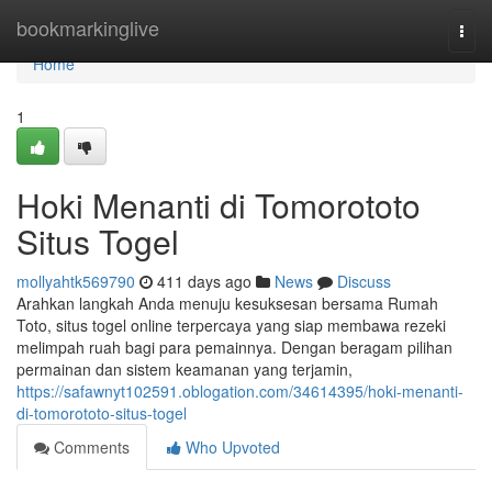
Home
bookmarkinglive
Togg
navi
Home
1
Hoki Menanti di Tomorototo
Situs Togel
mollyahtk569790
411 days ago
News
Discuss
Arahkan langkah Anda menuju kesuksesan bersama Rumah
Toto, situs togel online terpercaya yang siap membawa rezeki
melimpah ruah bagi para pemainnya. Dengan beragam pilihan
permainan dan sistem keamanan yang terjamin,
https://safawnyt102591.oblogation.com/34614395/hoki-menanti-
di-tomorototo-situs-togel
Comments
Who Upvoted