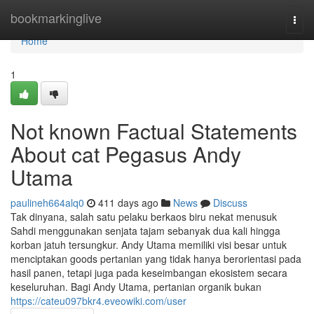
Home
bookmarkinglive
Togg
navi
Home
1
Not known Factual Statements
About cat Pegasus Andy
Utama
paulineh664alq0
411 days ago
News
Discuss
Tak dinyana, salah satu pelaku berkaos biru nekat menusuk
Sahdi menggunakan senjata tajam sebanyak dua kali hingga
korban jatuh tersungkur. Andy Utama memiliki visi besar untuk
menciptakan goods pertanian yang tidak hanya berorientasi pada
hasil panen, tetapi juga pada keseimbangan ekosistem secara
keseluruhan. Bagi Andy Utama, pertanian organik bukan
https://cateu097bkr4.eveowiki.com/user