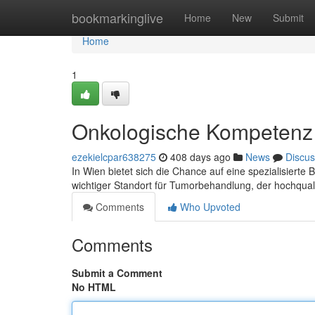
Home
bookmarkinglive
Home
New
Submit
Home
1
Onkologische Kompetenz
ezekielcpar638275
408 days ago
News
Discus
In Wien bietet sich die Chance auf eine spezialisiert
wichtiger Standort für Tumorbehandlung, der hochqual
Comments
Who Upvoted
Comments
Submit a Comment
No HTML