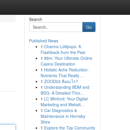
Search
Go
Published News
1
Charms Lollipops: A
Flashback from the Past
1
88m: Your Ultimate Online
Casino Destination
1
Holistic Ache Reduction:
Nutrients That Really ...
1
ZOOD24 คืออะไร?
1
Understanding BDM and
BDG: A Detailed Thor...
1
LC Winford: Your Digital
Marketing and Websit...
1
Car Diagnostics &
Maintenance in Hornsby
Shire
1
Explore the Top Community