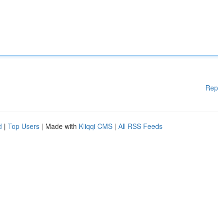
Rep
d
|
Top Users
| Made with
Kliqqi CMS
|
All RSS Feeds