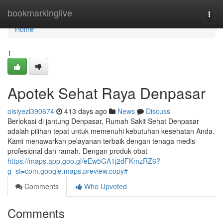
Home
bookmarkinglive
Togg
navi
Home
1
Apotek Sehat Raya Denpasar
oisiyezl390674
413 days ago
News
Discuss
Berlokasi di jantung Denpasar, Rumah Sakit Sehat Denpasar
adalah pilihan tepat untuk memenuhi kebutuhan kesehatan Anda.
Kami menawarkan pelayanan terbaik dengan tenaga medis
profesional dan ramah. Dengan produk obat
https://maps.app.goo.gl/eEw5GA1j2dFKmzRZ6?
g_st=com.google.maps.preview.copy#
Comments
Who Upvoted
Comments