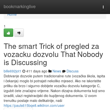
Home
bookmarkinglive
Togg
navi
Home
1
The smart Trick of pregled za
vozacku dozvolu That Nobody
is Discussing
bille692jot1
411 days ago
News
Discuss
Dobivanje dozvole putem tradicionalne rute (vozačka škola, ispita
i čekanja) moglo bi potrajati nekoliko mjeseci. Ako ne iskoristite
priliku da brzo i sigurno dobijete vozačku dozvolu kategorije C,
izgubit ćete značajno vrijeme. Nakon dizajna dokumenta koji smo
izradili, ulazi registracijski dio kupljenog dokumenta. U ovom
trenutku postaje malo delikatnije, naši
https://pauls615bqe8.wikitron.com/user