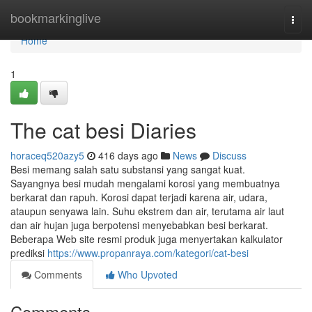
Home
bookmarkinglive
Togg
navi
Home
1
The cat besi Diaries
horaceq520azy5
416 days ago
News
Discuss
Besi memang salah satu substansi yang sangat kuat.
Sayangnya besi mudah mengalami korosi yang membuatnya
berkarat dan rapuh. Korosi dapat terjadi karena air, udara,
ataupun senyawa lain. Suhu ekstrem dan air, terutama air laut
dan air hujan juga berpotensi menyebabkan besi berkarat.
Beberapa Web site resmi produk juga menyertakan kalkulator
prediksi
https://www.propanraya.com/kategori/cat-besi
Comments
Who Upvoted
Comments