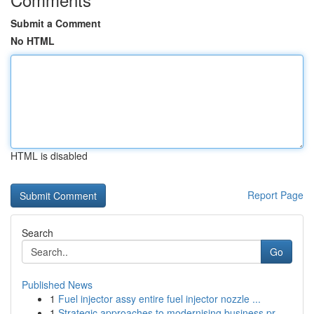
Submit a Comment
No HTML
HTML is disabled
Report Page
Search
Go
Published News
1
Fuel injector assy entire fuel injector nozzle ...
1
Strategic approaches to modernising business pr...