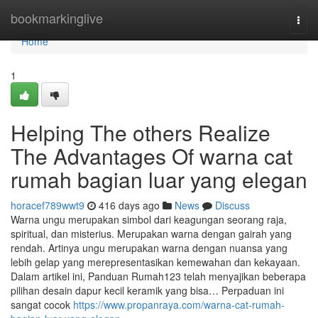
Home
bookmarkinglive
Togg
navi
Home
1
Helping The others Realize
The Advantages Of warna cat
rumah bagian luar yang elegan
horacef789wwt9
416 days ago
News
Discuss
Warna ungu merupakan simbol dari keagungan seorang raja,
spiritual, dan misterius. Merupakan warna dengan gairah yang
rendah. Artinya ungu merupakan warna dengan nuansa yang
lebih gelap yang merepresentasikan kemewahan dan kekayaan.
Dalam artikel ini, Panduan Rumah123 telah menyajikan beberapa
pilihan desain dapur kecil keramik yang bisa… Perpaduan ini
sangat cocok
https://www.propanraya.com/warna-cat-rumah-