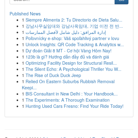
Published News
1
Siempre Alimenta 2: Tu Directorio de Dieta Salu...
1
강남사무실임대와 강남사옥임대, 기업 이전 전 반...
1
إدارة المرافق: دليل شامل لأفضل الممارسات
1
Poľovnícky e-shop: Váš spoľahlivý partner v lovu
1
Unlock Insights: QR Code Tracking & Analytics w...
1
Dự đoán Giải 8 MT - Cơ hội Vàng Hôm Nay!
1
123b là gì? Hướng dẫn đầy đủ và đánh giá
1
Optimizing Facility Design for Structural Resil...
1
The Silent Echo: A Psychological Thriller You W...
1
The Rise of Duck Duck Jeep
1
Relied On Eastern Suburbs Rubbish Removal
Keepi...
1
BIS Consultant in New Delhi : Your Handbook...
1
The Experiments: A Thorough Examination
1
Hunting Used Cars Fresno: Find Your Ride Today!