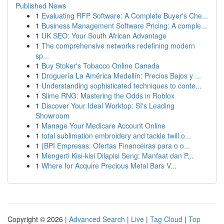
Published News
1
Evaluating RFP Software: A Complete Buyer's Che...
1
Business Management Software Pricing: A comple...
1
UK SEO: Your South African Advantage
1
The comprehensive networks redefining modern
sp...
1
Buy Stoker's Tobacco Online Canada
1
Droguería La América Medellín: Precios Bajos y ...
1
Understanding sophisticated techniques to conte...
1
Slime RNG: Mastering the Odds in Roblox
1
Discover Your Ideal Worktop: SI's Leading
Showroom
1
Manage Your Medicare Account Online
1
total sublimation embroidery and tackle twill o...
1
{BPI Empresas: Ofertas Financeiras para o o...
1
Mengerti Kisi-kisi Dilapisi Seng: Manfaat dan P...
1
Where for Acquire Precious Metal Bars V...
Copyright © 2026 |
Advanced Search
|
Live
|
Tag Cloud
|
Top