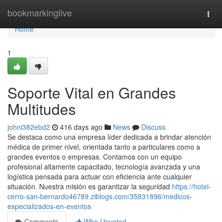
Home
bookmarkinglive
Togg
navi
Home
1
Soporte Vital en Grandes
Multitudes
johni382ebd2
416 days ago
News
Discuss
Se destaca como una empresa líder dedicada a brindar atención
médica de primer nivel, orientada tanto a particulares como a
grandes eventos o empresas. Contamos con un equipo
profesional altamente capacitado, tecnología avanzada y una
logística pensada para actuar con eficiencia ante cualquier
situación. Nuestra misión es garantizar la seguridad
https://hotel-
cerro-san-bernardo46789.ziblogs.com/35831896/medicos-
especializados-en-eventos
Comments
Who Upvoted