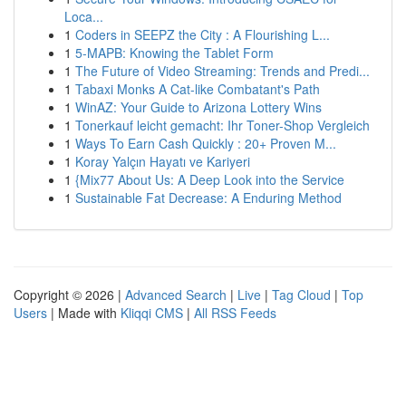
Loca...
1
Coders in SEEPZ the City : A Flourishing L...
1
5-MAPB: Knowing the Tablet Form
1
The Future of Video Streaming: Trends and Predi...
1
Tabaxi Monks A Cat-like Combatant's Path
1
WinAZ: Your Guide to Arizona Lottery Wins
1
Tonerkauf leicht gemacht: Ihr Toner-Shop Vergleich
1
Ways To Earn Cash Quickly : 20+ Proven M...
1
Koray Yalçın Hayatı ve Kariyeri
1
{Mix77 About Us: A Deep Look into the Service
1
Sustainable Fat Decrease: A Enduring Method
Copyright © 2026 |
Advanced Search
|
Live
|
Tag Cloud
|
Top
Users
| Made with
Kliqqi CMS
|
All RSS Feeds