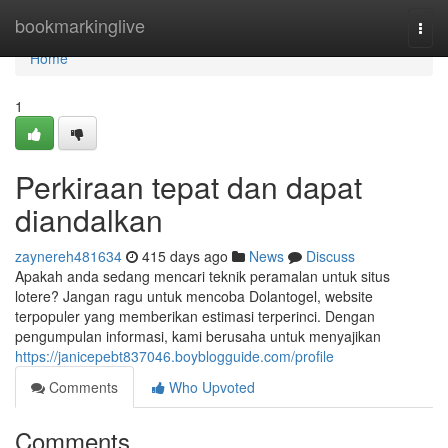
Home
bookmarkinglive
Togg
navi
Home
1
Perkiraan tepat dan dapat
diandalkan
zaynereh481634
415 days ago
News
Discuss
Apakah anda sedang mencari teknik peramalan untuk situs
lotere? Jangan ragu untuk mencoba Dolantogel, website
terpopuler yang memberikan estimasi terperinci. Dengan
pengumpulan informasi, kami berusaha untuk menyajikan
https://janicepebt837046.boyblogguide.com/profile
Comments
Who Upvoted
Comments