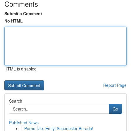
Comments
Submit a Comment
No HTML
HTML is disabled
Report Page
Search
Go
Published News
1
Porno İzle: En İyi Seçenekler Burada!