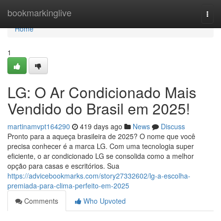
Home
bookmarkinglive
Togg
navi
Home
1
LG: O Ar Condicionado Mais
Vendido do Brasil em 2025!
martinamvpt164290
419 days ago
News
Discuss
Pronto para a aqueça brasileira de 2025? O nome que você
precisa conhecer é a marca LG. Com uma tecnologia super
eficiente, o ar condicionado LG se consolida como a melhor
opção para casas e escritórios. Sua
https://advicebookmarks.com/story27332602/lg-a-escolha-
premiada-para-clima-perfeito-em-2025
Comments
Who Upvoted