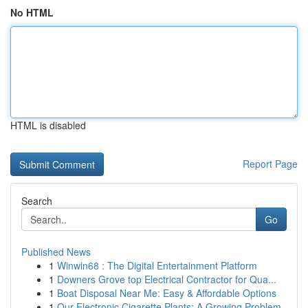
No HTML
HTML is disabled
Report Page
Search
Go
Published News
1
Winwin68 : The Digital Entertainment Platform
1
Downers Grove top Electrical Contractor for Qua...
1
Boat Disposal Near Me: Easy & Affordable Options
1
Our Electronic Cigarette Plants: A Growing Problem