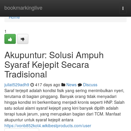
Home
bookmarkinglive
Togg
navi
Home
1
Akupuntur: Solusi Ampuh
Syaraf Kejepit Secara
Tradisional
juliat529adh9
417 days ago
News
Discuss
Saraf terjepit adalah kondisi fisik yang sering menimbulkan nyeri,
terutama di bagian pinggang. Banyak orang tidak menyadari
hingga kondisi ini berkembang menjadi kronis seperti HNP. Salah
satu solusi alami syaraf kejepit yang kini banyak dipilih adalah
terapi tusuk jarum, yang merupakan bagian dari TCM. Manfaat
akupuntur untuk syaraf kejepit antara
https://vonb852kot4.wikibestproducts.com/user