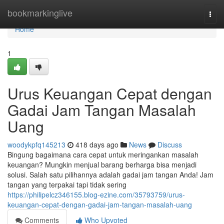
Home
bookmarkinglive
Togg
navi
Home
1
Urus Keuangan Cepat dengan
Gadai Jam Tangan Masalah
Uang
woodykpfq145213
418 days ago
News
Discuss
Bingung bagaimana cara cepat untuk meringankan masalah
keuangan? Mungkin menjual barang berharga bisa menjadi
solusi. Salah satu pilihannya adalah gadai jam tangan Anda! Jam
tangan yang terpakai tapi tidak sering
https://philipelcz346155.blog-ezine.com/35793759/urus-
keuangan-cepat-dengan-gadai-jam-tangan-masalah-uang
Comments
Who Upvoted