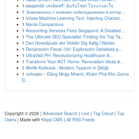
1
waspin66 เครดิตฟรี: ลุ้นรับโชค! โปรแรงสะใจ
1
Знакомьтесь с новыми собеседниками в интер...
1
Infuse Machine Learning Text: Injecting Charact...
1
Narok Companions
1
Accounting Services Fees Singapore: A Detailed ...
1
The Ultimate SEO Specialist: Finding the Top Ta...
1
Den Hovedpude der Holder Dig Kølig I Natten
1
Declaración Fiscal 720: Explicación Detallada p...
1
UltraVisit PH: Revolutionizing Healthcare A...
1
Transform Your ACT Home: Renovation Ideas &...
1
Akrilik Korkuluk : Modern Tasarım in Şıklığı
1
nohuwin – Đăng Nhập Nhanh, Khám Phá Kho Game
Đ...
Copyright © 2026 |
Advanced Search
|
Live
|
Tag Cloud
|
Top
Users
| Made with
Kliqqi CMS
|
All RSS Feeds