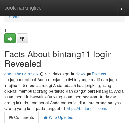
Home
bookmarkinglive
Togg
navi
Home
1
Facts About bintang11 login
Revealed
ghomsheiu478vdl7
419 days ago
News
Discuss
Itu juga membuat Anda menjadi individu yang kreatif dan juga
imajinatif. Simbol astrologi Anda adalah kalajengking, yang
dikenal membuat orang bertekad dan sangat bersemangat. Anda
akan memiliki banyak sifat yang akan membedakan Anda dari
orang lain dan membuat Anda menonjol di antara orang banyak.
Orang yang lahir pada tanggal 11
https://bintang11.com/
Comments
Who Upvoted