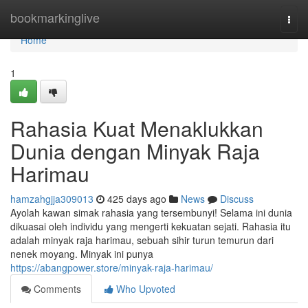
Home
bookmarkinglive
Togg
navi
Home
1
Rahasia Kuat Menaklukkan
Dunia dengan Minyak Raja
Harimau
hamzahgjja309013
425 days ago
News
Discuss
Ayolah kawan simak rahasia yang tersembunyi! Selama ini dunia
dikuasai oleh individu yang mengerti kekuatan sejati. Rahasia itu
adalah minyak raja harimau, sebuah sihir turun temurun dari
nenek moyang. Minyak ini punya
https://abangpower.store/minyak-raja-harimau/
Comments
Who Upvoted