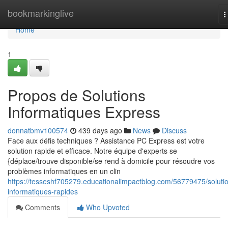
Home
bookmarkinglive
T
n
Home
1
Propos de Solutions
Informatiques Express
donnatbmv100574
439 days ago
News
Discuss
Face aux défis techniques ? Assistance PC Express est votre
solution rapide et efficace. Notre équipe d'experts se
{déplace/trouve disponible/se rend à domicile pour résoudre vos
problèmes informatiques en un clin
https://tesseshf705279.educationalimpactblog.com/56779475/soluti
informatiques-rapides
Comments
Who Upvoted