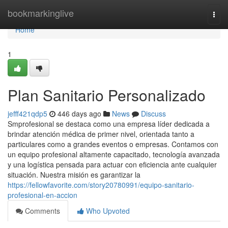
Home
bookmarkinglive
Togg
navi
Home
1
Plan Sanitario Personalizado
jefff421qdp5
446 days ago
News
Discuss
Smprofesional se destaca como una empresa líder dedicada a
brindar atención médica de primer nivel, orientada tanto a
particulares como a grandes eventos o empresas. Contamos con
un equipo profesional altamente capacitado, tecnología avanzada
y una logística pensada para actuar con eficiencia ante cualquier
situación. Nuestra misión es garantizar la
https://fellowfavorite.com/story20780991/equipo-sanitario-
profesional-en-accion
Comments
Who Upvoted