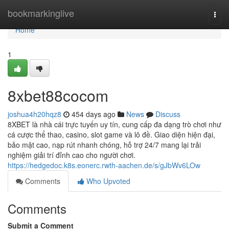
Home
bookmarkinglive
Togg
navi
Home
1
8xbet88cocom
joshua4h20hqz8
454 days ago
News
Discuss
8XBET là nhà cái trực tuyến uy tín, cung cấp đa dạng trò chơi như
cá cược thể thao, casino, slot game và lô đề. Giao diện hiện đại,
bảo mật cao, nạp rút nhanh chóng, hỗ trợ 24/7 mang lại trải
nghiệm giải trí đỉnh cao cho người chơi.
https://hedgedoc.k8s.eonerc.rwth-aachen.de/s/gJbWv6LOw
Comments
Who Upvoted
Comments
Submit a Comment