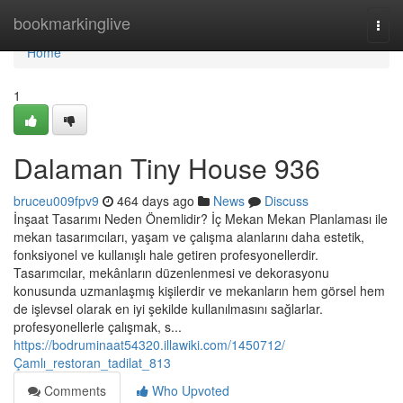
Home
bookmarkinglive
Togg
navi
Home
1
Dalaman Tiny House 936
bruceu009fpv9
464 days ago
News
Discuss
İnşaat Tasarımı Neden Önemlidir? İç Mekan Mekan Planlaması ile
mekan tasarımcıları, yaşam ve çalışma alanlarını daha estetik,
fonksiyonel ve kullanışlı hale getiren profesyonellerdir.
Tasarımcılar, mekânların düzenlenmesi ve dekorasyonu
konusunda uzmanlaşmış kişilerdir ve mekanların hem görsel hem
de işlevsel olarak en iyi şekilde kullanılmasını sağlarlar.
profesyonellerle çalışmak, s...
https://bodruminaat54320.illawiki.com/1450712/
Çamlı_restoran_tadilat_813
Comments
Who Upvoted