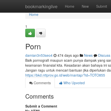
Home
bookmarkinglive
Home
New
Submit
Home
1
Porn
damian3n53seo4
474 days ago
News
Discuss
Baik pornografi maupun scam punya dampak yang sanga
keamanan finansial kita. Kesadaran akan bahaya ini sa
Jangan ragu untuk mencari bantuan jika diperlukan da
https://bkd.nttprov.go.id/web/mantap/?id=TOTO855
Comments
Who Upvoted
Comments
Submit a Comment