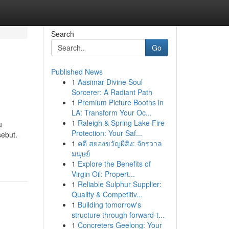
Search
Go
Published News
1
Aasimar Divine Soul
Sorcerer: A Radiant Path
1
Premium Picture Booths in
LA: Transform Your Oc...
1
Raleigh & Spring Lake Fire
u
Protection: Your Saf...
sebut.
1
คดี สยองขวัญผีสิง: จักรวาล
มนุษย์
1
Explore the Benefits of
Virgin Oil: Propert...
1
Reliable Sulphur Supplier:
Quality & Competitiv...
1
Building tomorrow's
structure through forward-t...
1
Concreters Geelong: Your