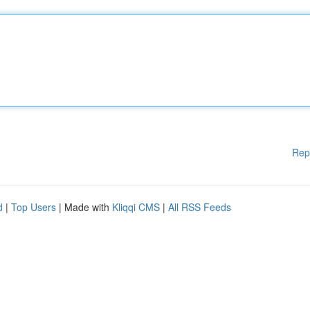
Rep
d
|
Top Users
| Made with
Kliqqi CMS
|
All RSS Feeds