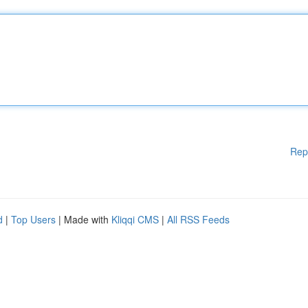
Rep
d
|
Top Users
| Made with
Kliqqi CMS
|
All RSS Feeds