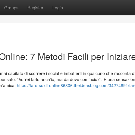
Groups
Register
Login
ine: 7 Metodi Facili per Iniziar
 capitato di scorrere i social e imbatterti in qualcuno che racconta d
 pensato: “Vorrei farlo anch’io, ma da dove comincio?”. È una sensazio
n’amica,
https://fare-soldi-online86306.theideasblog.com/34274891/far