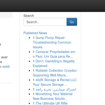
Search
Go
Published News
1
Sump Pump Repair:
e
Troubleshooting Common
Issues
1
Comprar Propriedades em
o País: Um Guia para Re...
i aver
1
Don't: Gambling's Illegality
ne
Explained
e-soldi-
1
Rubbish Collection Croydon
Supporting Well Mana...
1
402K Storage & Rental LLC:
Your Secure Storage ...
1
اشتراك سمارترز: تجربة رائعة
1
Monetizing Your Material :
New Business Solutio...
1
The Ultimate UK Rifle