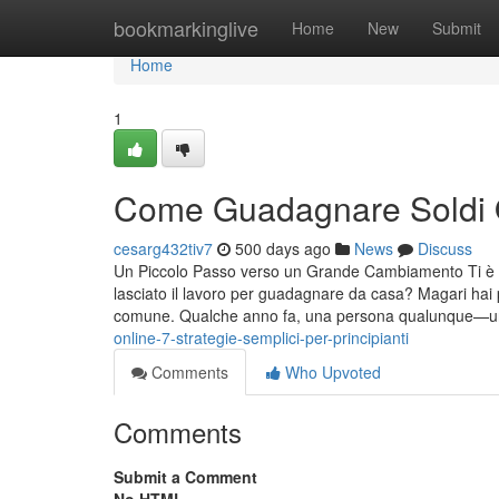
Home
bookmarkinglive
Home
New
Submit
Home
1
Come Guadagnare Soldi Onl
cesarg432tiv7
500 days ago
News
Discuss
Un Piccolo Passo verso un Grande Cambiamento Ti è mai
lasciato il lavoro per guadagnare da casa? Magari hai
comune. Qualche anno fa, una persona qualunque—u
online-7-strategie-semplici-per-principianti
Comments
Who Upvoted
Comments
Submit a Comment