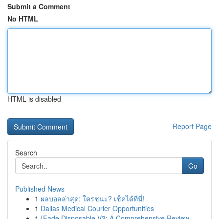
Submit a Comment
No HTML
HTML is disabled
Report Page
Search
Go
Published News
1
ผลบอลล่าสุด: ใครชนะ? เช็คได้ที่นี่!
1
Dallas Medical Courier Opportunities
1
{Fade Disposable V3: A Comprehensive Review