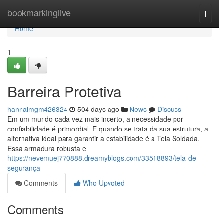
Home
bookmarkinglive
Togg
navi
Home
1
Barreira Protetiva
hannalmgm426324
504 days ago
News
Discuss
Em um mundo cada vez mais incerto, a necessidade por
confiabilidade é primordial. E quando se trata da sua estrutura, a
alternativa ideal para garantir a estabilidade é a Tela Soldada.
Essa armadura robusta e
https://nevemuej770888.dreamyblogs.com/33518893/tela-de-
segurança
Comments
Who Upvoted
Comments