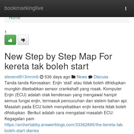
Home
bookmarkinglive
Togg
navi
Home
1
New Step by Step Map For
kereta tak boleh start
stevend913mnm6
536 days ago
News
Discuss
Tanda-tanda Kerosakan: Enjin ‘stall’ atau tidak boleh dihidupkan
mungkin disebabkan sensor crankshaft yang rosak. Komputer
Enjin (ECU) adalah otak kenderaan yang mengawal hampir
semua fungsi enjin, termasuk pencucuhan dan sistem bahan api.
Masalah pada ECU boleh menyebabkan enjin kereta tidak boleh
dihidupkan. Berikut adalah cara mengatasi masalah ECU:
Kegagalan pam
https://archertabby.answerblogs.com/33362895/the-kereta-tak-
boleh-start-diaries