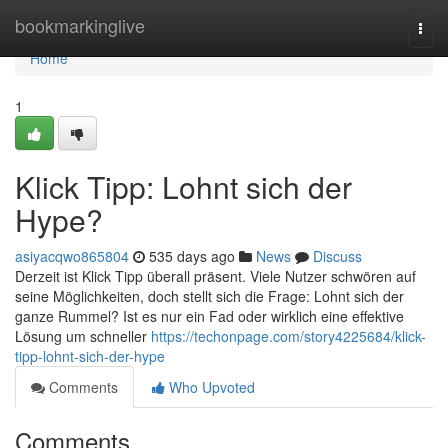
Home
bookmarkinglive
Togg
navi
Home
1
Klick Tipp: Lohnt sich der
Hype?
asiyacqwo865804
535 days ago
News
Discuss
Derzeit ist Klick Tipp überall präsent. Viele Nutzer schwören auf
seine Möglichkeiten, doch stellt sich die Frage: Lohnt sich der
ganze Rummel? Ist es nur ein Fad oder wirklich eine effektive
Lösung um schneller
https://techonpage.com/story4225684/klick-
tipp-lohnt-sich-der-hype
Comments
Who Upvoted
Comments