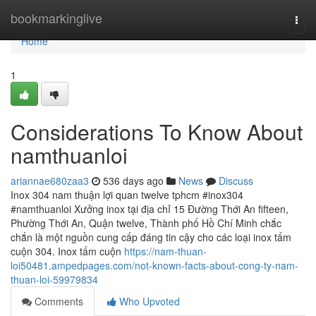
Home
bookmarkinglive
Togg
navi
Home
1
Considerations To Know About
namthuanloi
ariannae680zaa3
536 days ago
News
Discuss
Inox 304 nam thuận lợi quan twelve tphcm #inox304
#namthuanloi Xưởng inox tại địa chỉ 15 Đường Thới An fifteen,
Phường Thới An, Quận twelve, Thành phố Hồ Chí Minh chắc
chắn là một nguồn cung cấp đáng tin cậy cho các loại inox tấm
cuộn 304. Inox tấm cuộn
https://nam-thuan-
loi50481.ampedpages.com/not-known-facts-about-cong-ty-nam-
thuan-loi-59979834
Comments
Who Upvoted