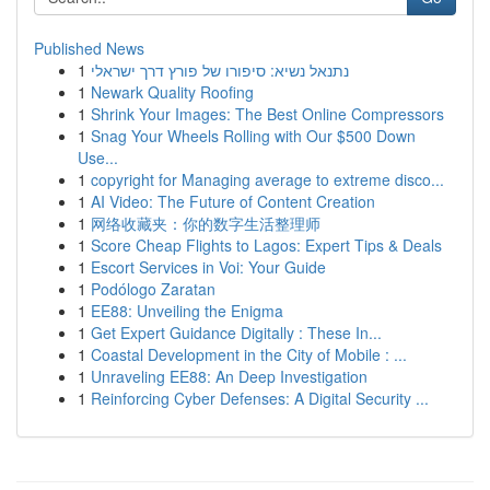
Published News
1
נתנאל נשיא: סיפורו של פורץ דרך ישראלי
1
Newark Quality Roofing
1
Shrink Your Images: The Best Online Compressors
1
Snag Your Wheels Rolling with Our $500 Down
Use...
1
copyright for Managing average to extreme disco...
1
AI Video: The Future of Content Creation
1
网络收藏夹：你的数字生活整理师
1
Score Cheap Flights to Lagos: Expert Tips & Deals
1
Escort Services in Voi: Your Guide
1
Podólogo Zaratan
1
EE88: Unveiling the Enigma
1
Get Expert Guidance Digitally : These In...
1
Coastal Development in the City of Mobile : ...
1
Unraveling EE88: An Deep Investigation
1
Reinforcing Cyber Defenses: A Digital Security ...