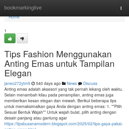
Home
bookmarkinglive
Togg
navi
Home
1
Tips Fashion Menggunakan
Anting Emas untuk Tampilan
Elegan
janeo272ytm9
540 days ago
News
Discuss
Anting emas adalah aksesori yang tak pernah lekang oleh waktu.
Selain menambah kilau pada penampilan, anting emas juga
memberikan kesan elegan dan mewah. Berikut beberapa tips
untuk memaksimalkan gaya Anda dengan anting emas: 1. **Pilih
Sesuai Bentuk Wajah** Untuk wajah bulat, pilih anting dengan
desain panjang atau gantung agar
https://tipsbusanamodern.blogspot.com/2025/02/tips-gaya-pakai-