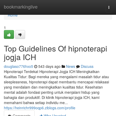
Home
bookmarkinglive
Togg
navi
Home
1
Top Guidelines Of hipnoterapi
jogja ICH
douglaso776hxo5
543 days ago
News
Discuss
Hipnoterapi Terdekat Hipnoterapi Jogja ICH Meningkatkan
Kualitas Tidur: Bagi mereka yang mengalami masalah tidur atau
sleeplessness, hipnoterapi dapat membantu mencapai relaksasi
yang mendalam dan meningkatkan kualitas tidur. Kesehatan
mental adalah fondasi penting untuk menjalani hidup yang
bahagia dan produktif. Di klinik hipnoterapi jogja ICH, kami
memahami bahwa setiap individu me...
https://heinrichr999oqp6.ziblogs.com/profile
Comments
Who Upvoted