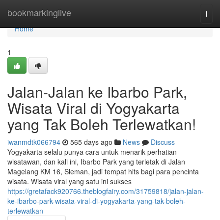
Home
bookmarkinglive
Togg
navi
Home
1
Jalan-Jalan ke Ibarbo Park,
Wisata Viral di Yogyakarta
yang Tak Boleh Terlewatkan!
iwanmdtk066794
565 days ago
News
Discuss
Yogyakarta selalu punya cara untuk menarik perhatian
wisatawan, dan kali ini, Ibarbo Park yang terletak di Jalan
Magelang KM 16, Sleman, jadi tempat hits bagi para pencinta
wisata. Wisata viral yang satu ini sukses
https://gretafack920766.theblogfairy.com/31759818/jalan-jalan-
ke-ibarbo-park-wisata-viral-di-yogyakarta-yang-tak-boleh-
terlewatkan