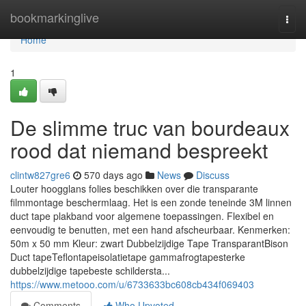
Home
bookmarkinglive
Togg
navi
Home
1
De slimme truc van bourdeaux
rood dat niemand bespreekt
clintw827gre6
570 days ago
News
Discuss
Louter hoogglans folies beschikken over die transparante
filmmontage beschermlaag. Het is een zonde teneinde 3M linnen
duct tape plakband voor algemene toepassingen. Flexibel en
eenvoudig te benutten, met een hand afscheurbaar. Kenmerken:
50m x 50 mm Kleur: zwart Dubbelzijdige Tape TransparantBison
Duct tapeTeflontapeisolatietape gammafrogtapesterke
dubbelzijdige tapebeste schildersta...
https://www.metooo.com/u/6733633bc608cb434f069403
Comments
Who Upvoted