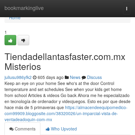
Home
bookmarkinglive
Togg
navi
Home
1
Tiendadellantasfaster.com.mx
Misterios
juliusu986yfk2
605 days ago
News
Discuss
Keep an eye on your home See who's at the door Control
temperature and set schedules See when your kids get home
from school Articles & videos Go back Ahora me he especializado
en tecnología de ordenador y videojuegos. Esto es por que desde
hace más de 5 primaveras que
https://almacendeequipomedico-
com99909.bloggosite.com/38320026/un-imparcial-vista-de-
ventadeadoquin-com-mx
Comments
Who Upvoted